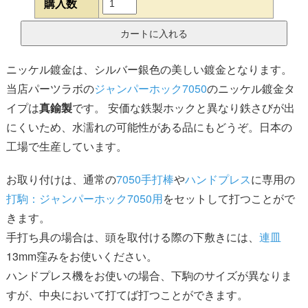
購入数
ニッケル鍍金は、シルバー銀色の美しい鍍金となります。
当店パーツラボの
ジャンパーホック7050
のニッケル鍍金タ
イプは
真鍮製
です。 安価な鉄製ホックと異なり鉄さびが出
にくいため、水濡れの可能性がある品にもどうぞ。日本の
工場で生産しています。
お取り付けは、通常の
7050手打棒
や
ハンドプレス
に専用の
打駒：ジャンパーホック7050用
をセットして打つことがで
きます。
手打ち具の場合は、頭を取付ける際の下敷きには、
連皿
13mm窪みをお使いください。
ハンドプレス機をお使いの場合、下駒のサイズが異なりま
すが、中央において打てば打つことができます。