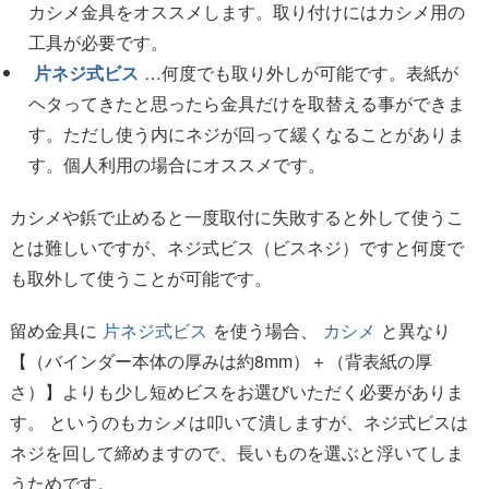
カシメ金具をオススメします。取り付けにはカシメ用の
工具が必要です。
片ネジ式ビス
…何度でも取り外しが可能です。表紙が
ヘタってきたと思ったら金具だけを取替える事ができま
す。ただし使う内にネジが回って緩くなることがありま
す。個人利用の場合にオススメです。
カシメや鋲で止めると一度取付に失敗すると外して使うこ
とは難しいですが、ネジ式ビス（ビスネジ）ですと何度で
も取外して使うことが可能です。
留め金具に
片ネジ式ビス
を使う場合、
カシメ
と異なり
【（バインダー本体の厚みは約8mm）＋（背表紙の厚
さ）】よりも少し短めビスをお選びいただく必要がありま
す。 というのもカシメは叩いて潰しますが、ネジ式ビスは
ネジを回して締めますので、長いものを選ぶと浮いてしま
うためです。